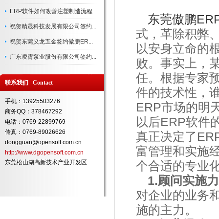
ERP软件如何改善注塑制造流程
东莞傲鹏ER
祝贺精晟科技发展有限公司签约...
式，革除积弊、
祝贺东莞义龙五金签约傲鹏ER...
以安身立命的根
广东凌霄泵业股份有限公司签约...
败。事实上，某
任。根据专家预
联系我们 Contact
件的技术性，
手机：13925503276
ERP市场的明
商务QQ：378467292
以后ERP软件
电话：0769-22899769
传真：0769-89026626
真正决定了ER
dongguan@opensoft.com.cn
富管理和实施
http://www.dgopensoft.com.cn
东莞松山湖高新技术产业开发区
个合适的专业化
1.顾问实施
对企业的业务和
施的主力。