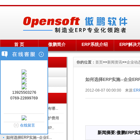
首 页
傲鹏简介
ERP系统介绍
ERP解决
栏目导航 Menu
你的位置：
首页
>>
新闻资讯
>>
企业动
企业动态
如何选择ERP实施--企业ER
行业新闻
2012-08-07 00:00:00 来源:
ER
13925503276
蝶软
最新资讯 News
0769-22899769
东莞
好用的ERP软件系统品牌有哪...
莞五
ERP管理系统的实施和维护费用
在线留言
傲鹏ERP将东莞制造业ERP...
新闻摘要:傲鹏ERP实
如何选择ERP实施--企业E...