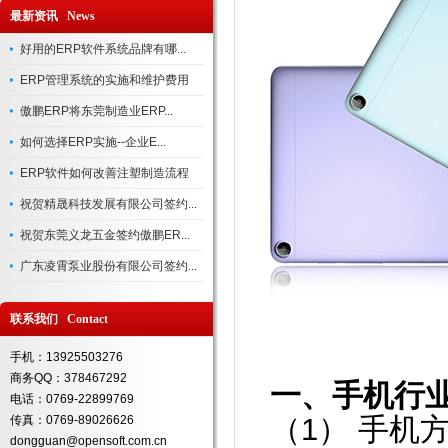
最新资讯 News
好用的ERP软件系统品牌有哪...
ERP管理系统的实施和维护费用
傲鹏ERP将东莞制造业ERP...
如何选择ERP实施--企业E...
ERP软件如何改善注塑制造流程
祝贺精晟科技发展有限公司签约...
祝贺东莞义龙五金签约傲鹏ER...
广东凌霄泵业股份有限公司签约...
联系我们 Contact
手机：13925503276
商务QQ：378467292
一、手机行
电话：0769-22899769
（1） 手机
传真：0769-89026626
dongguan@opensoft.com.cn