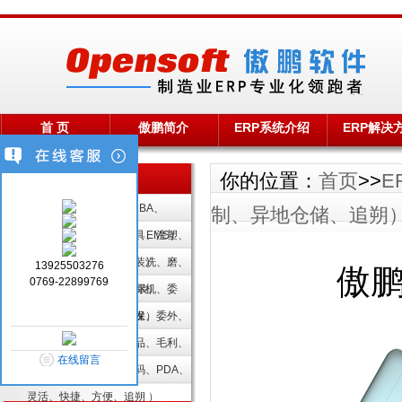
首 页
傲鹏简介
ERP系统介绍
ERP解决
你的位置：
首页
>>
E
栏目导航 Menu
电子行业解决方案（PCBA、
制、异地仓储、追朔
SMT、电子电器、数码、EMS）
塑胶行业解决方案（模具、注塑、
喷涂、丝印、电镀、组装）
五金行业解决方案（车、洗、磨、
13925503276
傲鹏
0769-22899769
CNC、冲压、电镀、组装）
机械行业解决方案（非标机、委
外、序列号、售后、维保）
手机方案解决方案（研发、委外、
在制、异地仓储、追朔）
贸易行业解决方案（商品、毛利、
在线留言
价格、厂商、MOQ）
条码管理解决方案（扫码、PDA、
灵活、快捷、方便、追朔 ）