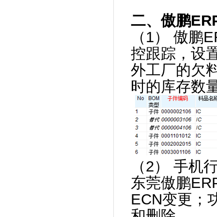
二、傲鹏ER
（1） 傲鹏
控跟踪，设
外工厂的欠
时的库存数
（2） 手机
东莞傲鹏ER
ECN变更
和删除。